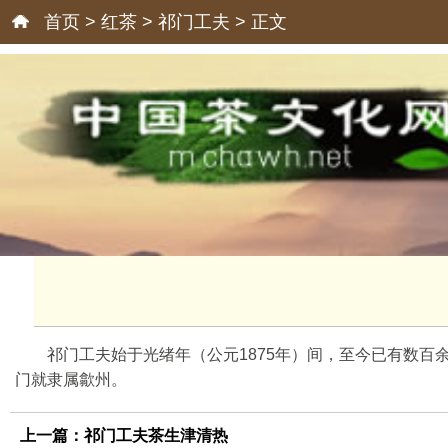
首页
>
红茶
>
祁门工夫
> 正文
祁门工夫始于光绪年（公元1875年）间，至今已有数百
门就隶属歙州。
上一篇：
祁门工夫茶生津清热