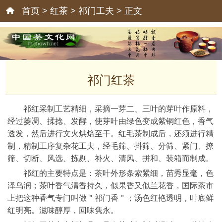
首页
>
红茶
>
祁门工夫
> 正文
祁门红茶
祁红采制工艺精细，采摘一芽二、三叶的芽叶作原料，
经过萎凋、揉捻、发酵，使芽叶由绿色变成紫铜红色，香气
透发，然后进行文火烘焙至干。红毛茶制成后，还须进行精
制，精制工序复杂花工夫，经毛筛、抖筛、分筛、紧门、撩
筛、切断、风选、拣剔、补火、清风、拼和、装箱而制成。
祁红的主要特点是：茶叶外形条索紧细，苗秀显毫，色
泽乌润；茶叶香气清香持久，似果香又似兰花香，国际茶市
上把这种香气专门叫做＂祁门香＂；汤色红艳透明，叶底鲜
红明亮。滋味醇厚，回味隽永。