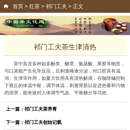
首页
>
红茶
>
祁门工夫
> 正文
祁门工夫茶生津清热
茶中富含多种如多酚类、醣类、氨基酸、果胶等物质，
与口涎能产生化学反应，且剌激唾液分泌，对口腔具有滋
润、生津等作用，如夏天饮用具有清热解渴，在咖啡碱控制
下视丘的体温中枢，调节体温，刺激肾脏以促进热量和污物
的排泄，能有效对人体调节气血、平衡糖分等功效。
上一篇：
祁门工夫茶养胃
下一篇：
祁门工夫创始记载