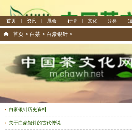
首页
|
资讯
|
展会
|
行情
|
文化
分类
|
首页
>
白茶
>
白豪银针
>
白豪银针历史资料
关于白豪银针的古代传说