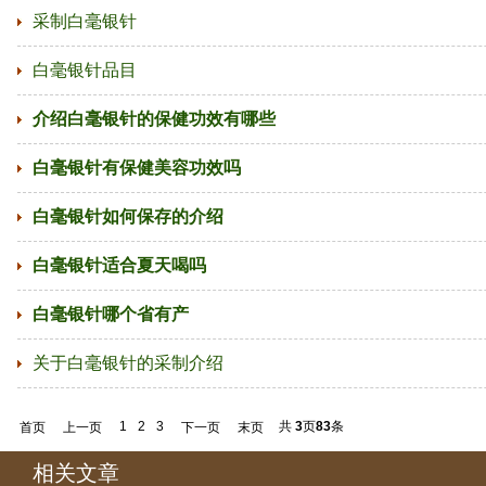
采制白毫银针
白毫银针品目
介绍白毫银针的保健功效有哪些
白毫银针有保健美容功效吗
白毫银针如何保存的介绍
白毫银针适合夏天喝吗
白毫银针哪个省有产
关于白毫银针的采制介绍
1
2
3
共
3
页
83
条
首页
上一页
下一页
末页
相关文章