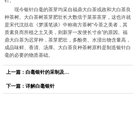
针。
现今银针白毫的茶芽均采自福鼎大白茶或政和大白茶良
种茶树。大白茶树茶芽肥壮长大数倍于菜茶茶芽，这也许就
是宋代沈括在《梦溪笔谈》中称南方茶树“今茶之美者，其
质素良而所植之土又美，则新芽一发便长寸余”的原因。福
鼎大白茶为迟芽种，茶芽肥壮，多酚类、水浸出物含量高，
成品味鲜、香清、汤厚。大白茶良种茶树原料是制造银针白
毫的必要的物质基础。
上一篇：
白毫银针的采制及应用
下一篇：
详解白毫银针