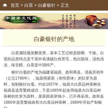
首页
>
白茶
>
白豪银针
> 正文
白豪银针的产地
白茶属轻微发酵茶类，基本工艺过程是晾晒、干燥。白
茶的品质特点是干茶外表满披白色茸毛，色白隐绿，汤色浅
淡，味甘醇。白茶是中国特产。
银针白毫的产地为福建省福鼎、政和两县。清嘉庆初年
（公元1796年），福鼎用菜茶（有性群体）的壮芽为原
料，创制银针白毫。约在1857年，福鼎大白茶品种茶树在
福鼎县选育繁殖成功，于是1885年起改用福鼎大白茶品种
茶树的壮芽为原料，菜茶因茶芽细小，已不再采用。政和县
1880年选育繁殖政和大白茶品种茶树，1889年开始产制银