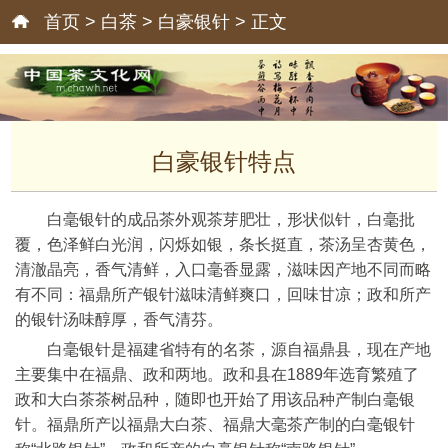
首页
>
白茶
>
白豪银针
> 正文
白豪银针特点
白毫银针的成品茶外观茶芽肥壮，形状似针，白毫批
覆，色泽鲜白光润，闪烁如银，条长挺直，茶汤呈杏黄色，
清澈晶亮，香气清鲜，入口毫香显露，滋味因产地不同而略
有不同：福鼎所产银针滋味清鲜爽口，回味甘凉；政和所产
的银针汤味醇厚，香气清芬。
白毫银针是福建省特有的名茶，源自福鼎县，现在产地
主要集中在福鼎、政和两地。政和县在1889年选育繁殖了
政和大白茶茶树品种，随即也开始了用该品种产制白毫银
针。福鼎所产以福鼎大白茶、福鼎大毫茶产制的白毫银针