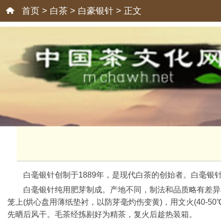
首页
>
白茶
>
白豪银针
> 正文
白毫银针创制于1889年，是现代白茶的创始者。白毫
白毫银针纯用肥芽制成。产地不同，制法和品质略有差异。
笼上(烘心盘用薄纸垫衬，以防芽毫灼伤变黄)，用文火(40-5
先晒后风干。毛茶经拣剔好为精茶，复火后趁热装箱。