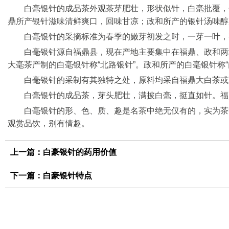
白毫银针的成品茶外观茶芽肥壮，形状似针，白毫批覆，
鼎所产银针滋味清鲜爽口，回味甘凉；政和所产的银针汤味醇
白毫银针的采摘标准为春季的嫩芽初发之时，一芽一叶，
白毫银针源自福鼎县，现在产地主要集中在福鼎、政和两
大毫茶产制的白毫银针称“北路银针”。政和所产的白毫银针称“
白毫银针的采制有其独特之处，原料均采自福鼎大白茶或
白毫银针的成品茶，芽头肥壮，满披白毫，挺直如针。福
白毫银针的形、色、质、趣是名茶中绝无仅有的，实为茶
观赏品饮，别有情趣。
上一篇：
白豪银针的药用价值
下一篇：
白豪银针特点