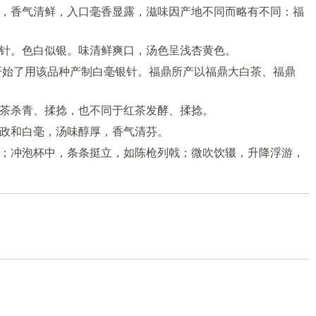
，香气清鲜，入口毫香显露，滋味因产地不同而略有不同：福
针。色白似银。味清鲜爽口，汤色呈浅杏黄色。
开始了用该品种产制白毫银针。福鼎所产以福鼎大白茶、福鼎
茶杀青、揉捻，也不同于红茶发酵、揉捻。
政和白毫，汤味醇厚，香气清芬。
；冲泡杯中，条条挺立，如陈枪列戟；微吹饮辍，升降浮游，