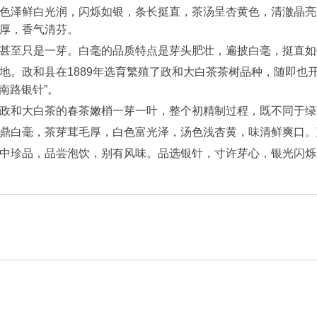
色泽鲜白光润，闪烁如银，条长挺直，茶汤呈杏黄色，清澈晶亮
厚，香气清芬。
甚至只是一芽。白毫的品质特点是芽头肥壮，遍披白毫，挺直如
地。政和县在1889年选育繁殖了政和大白茶茶树品种，随即也
南路银针”。
政和大白茶的春茶嫩梢一芽一叶，整个初精制过程，既不同于绿
鼎白毫，茶芽茸毛厚，白色富光泽，汤色浅杏黄，味清鲜爽口。
中珍品，品尝泡饮，别有风味。品选银针，寸许芽心，银光闪烁