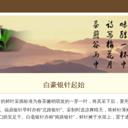
白豪银针起始
银针的鲜叶采摘标准为春茶嫩梢萌发的一芽一叶，将其采下后，要
福鼎银针早时亦称“北路银针”。采制时选凉爽晴天，将鲜针薄摊
0℃)烘至足干。白毫银针亦称“南路银针”，鲜针摊于水筛上，置于