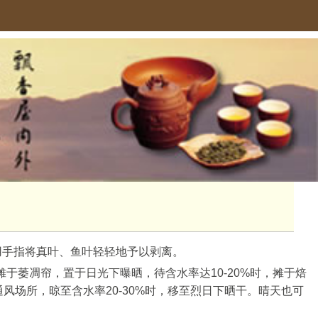
用手指将真叶、鱼叶轻轻地予以剥离。
于萎凋帘，置于日光下曝晒，待含水率达10-20%时，摊于焙
通风场所，晾至含水率20-30%时，移至烈日下晒干。晴天也可