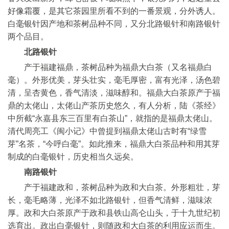
好像霜覆，是其它茶园里所看不到的一番景观，分外诱人。
白毫银针因产地和茶树品种不同，又分北路银针和南路银针
两个品目。
北路银针
产于福建福鼎，茶树品种为福鼎大白茶（又名福鼎白
毫）。外形优美，芽头壮实，毫毛厚密，富有光泽，汤色碧
清，呈杏黄色，香气清淡，滋味醇和。福鼎大白茶原产于福
鼎的太佬山，太佬山产茶历史悠久，有人分析，陆《茶经》
中所截“永嘉县东三百里有白茶山”，就指的是福鼎太佬山。
清代周亮工《闽小记》中曾提到福鼎太佬山古时有“绿雪
芽”名茶，“今呼白毫”。如此推来，福鼎大白茶品种和用其芽
制成的白毫银针，历史相当久远矣。
南路银针
产于福建政和，茶树品种为政和大白茶。外形粗壮，芽
长，毫毛略薄，光泽不如北路银针，但香气清鲜，滋味浓
厚。政和大白茶原产于政和县铁山高仑山头，于十九世纪初
选育出。政出白毫银针，则随政和大白茶的利用应运而生。