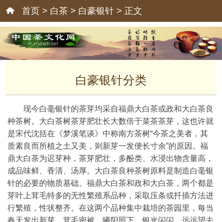
首页
>
白茶
>
白豪银针
> 正文
白豪银针分类
现今白毫银针的茶芽均采自福鼎大白茶或政和大白茶良
种茶树。大白茶树茶芽肥壮长大数倍于菜茶茶芽，这也许就
是宋代沈括在《梦溪笔谈》中称南方茶树“今茶之美者，其
质素良而所植之土又美，则新芽一发便长寸余”的原因。福
鼎大白茶为迟芽种，茶芽肥壮，多酚类、水浸出物含量高，
成品味鲜、香清、汤厚。大白茶良种茶树原料是制造白毫银
针的必要的物质基础。福鼎大白茶和政和大白茶，两个都是
芽叶上茸毛特多的无性繁殖系品种，采取压条或扦插方法进
行繁殖，性状整齐。在这两个品种集中栽培的茶园里，每当
春天发出新芽，茸毛密被，曦阳照下，银光闪闪，远远望去