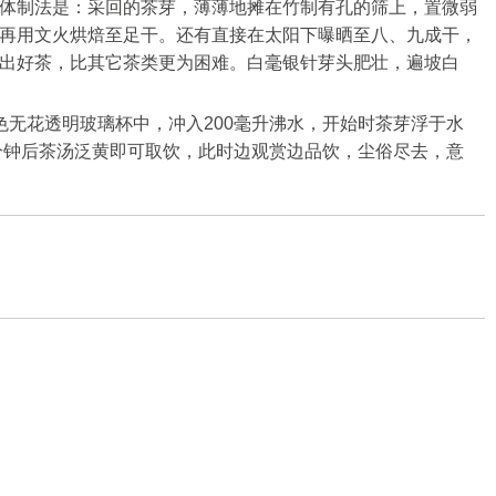
体制法是：采回的茶芽，薄薄地摊在竹制有孔的筛上，置微弱
再用文火烘焙至足干。还有直接在太阳下曝晒至八、九成干，
出好茶，比其它茶类更为困难。白毫银针芽头肥壮，遍坡白
无花透明玻璃杯中，冲入200毫升沸水，开始时茶芽浮于水
分钟后茶汤泛黄即可取饮，此时边观赏边品饮，尘俗尽去，意