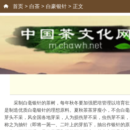
首页
>
白茶
>
白豪银针
> 正文
采制白毫银针的茶树，每年秋冬要加强肥培管理以培育壮
是制造优质白毫银针的理想原料。夏秋茶茶芽瘦小，不合白毫
芽头不采，风全国各地芽采，人为损伤芽不采，虫伤芽不采，
称之为抽针（即将一荛一、二叶上的芽掐下，抽出作银针的原