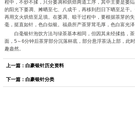
程中，不炒不揉，只分萎凋和烘焙两道工序，其中主要是萎疝
的阳光下萎凋、摊晒至七、八成干，再移到烈日下晒至足干。
再用文火烘焙至足填。在萎凋、晾干过程中，要根据茶芽的失
毫，挺直如针，色白似银。福鼎所产茶芽茸毛厚，色白富光泽
白毫银针泡饮方法与绿茶基本相同，但因其未经揉捻，茶
面，5～6分钟后茶芽部分沉落杯底，部分悬浮茶汤上部，此
趣盎然。
上一篇：
白豪银针历史资料
下一篇：
白豪银针分类