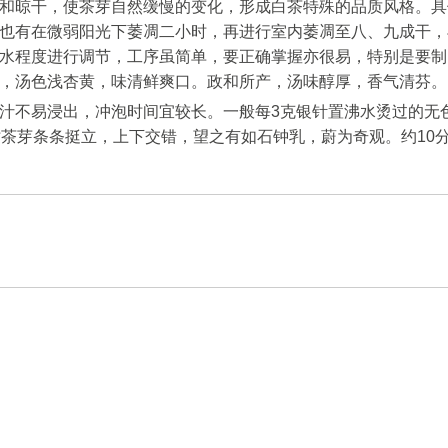
和晾干，使茶芽自然缓慢的变化，形成白茶特殊的品质风格。具
也有在微弱阳光下萎凋二小时，再进行室内萎凋至八、九成干，
水程度进行调节，工序虽简单，要正确掌握亦很易，特别是要制
，汤色浅杏黄，味清鲜爽口。政和所产，汤味醇厚，香气清芬。
汁不易浸出，冲泡时间宜较长。一般每3克银针置沸水烫过的无色
时茶芽条条挺立，上下交错，望之有如石钟乳，蔚为奇观。约10