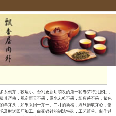
多系倒芽，较瘦小。台刈更新后萌发的第一轮春芽特别肥壮，
极其严格，规定雨天不采，露水未乾不采，细瘦芽不采，紫色
的单芽头，如果采回一芽一、二叶的新梢，则只摘取芽心，俗
求及时送回厂加工。白毫银针的制法特殊，工艺简单。制作过