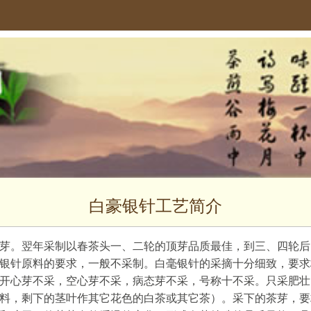
白豪银针工艺简介
芽。翌年采制以春茶头一、二轮的顶芽品质最佳，到三、四轮后
银针原料的要求，一般不采制。白毫银针的采摘十分细致，要求
开心芽不采，空心芽不采，病态芽不采，号称十不采。只采肥壮
料，剩下的茎叶作其它花色的白茶或其它茶）。采下的茶芽，要