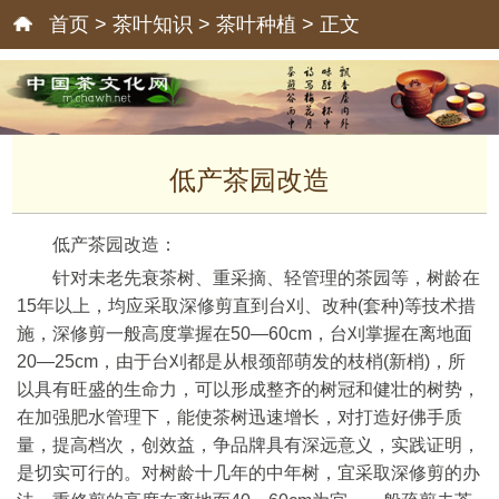
首页
>
茶叶知识
>
茶叶种植
> 正文
低产茶园改造
低产茶园改造：
针对未老先衰茶树、重采摘、轻管理的茶园等，树龄在
15年以上，均应采取深修剪直到台刈、改种(套种)等技术措
施，深修剪一般高度掌握在50―60cm，台刈掌握在离地面
20―25cm，由于台刈都是从根颈部萌发的枝梢(新梢)，所
以具有旺盛的生命力，可以形成整齐的树冠和健壮的树势，
在加强肥水管理下，能使茶树迅速增长，对打造好佛手质
量，提高档次，创效益，争品牌具有深远意义，实践证明，
是切实可行的。对树龄十几年的中年树，宜采取深修剪的办