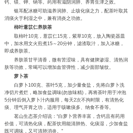
钙、镁、钾、钠等。药用有滋阴润肺、养胃生津之效。
银耳配冰糖可助滋养润肺、止咳化痰之力，配茶叶取其
消痰火于利湿之中，兼有消炎之功效。
柿叶薏苡仁养肤茶
取柿叶10克，薏苡仁15克，紫草10克，放入陶瓷器皿
中，加水用文火煎煮15～20分钟，滤渣取汁，加入冰糖，
即成养肤茶。
养肤茶甘平清香，微有苦涩味，具有健脾渗湿、清热润
肤等功效，常喝可以增加血管弹性，减少面部皱纹。
萝卜茶
白萝卜100克、茶叶5克，加少量食盐，先将白萝卜洗
净切片煮烂，略加食盐调味(勿放味精)，再将茶叶用于冲泡
5分钟后倒入萝卜汁内服用，每天2次不拘时限，有清热化
痰、理气开胃之功，适用于咳嗽痰多、纳食不香等。
茗山生态茶介绍说：“白萝卜营养丰富，含钙且有药用
价值，可清热化痰，配茶饮用能清肺热、化痰湿，少加食盐
既可调味，又可清肺消炎。”