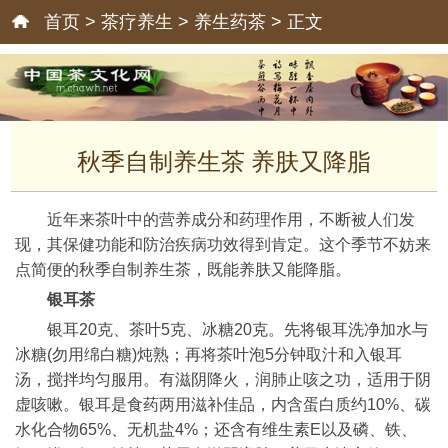
首页
>
茶疗养生
>
养生药茶
> 正文
秋季自制养生茶 养肤又降脂
近年来茶叶中的营养成分和药理作用，不断被人们发
现，其保健功能和防治疾病功效得到肯定。这个季节不妨来
点简便的秋季自制养生茶，既能养肤又能降脂。
银耳茶
银耳20克、茶叶5克、冰糖20克。先将银耳洗净加水与
冰糖(勿用绵白糖)炖熟；再将茶叶泡5分钟取汁和入银耳
汤，搅拌均匀服用。有滋阴降火，润肺止咳之功，适用于阴
虚咳嗽。银耳是食药两用滋补佳品，内含蛋白质约10%、碳
水化合物65%、无机盐4%；还含有维生素E以及磷、铁、