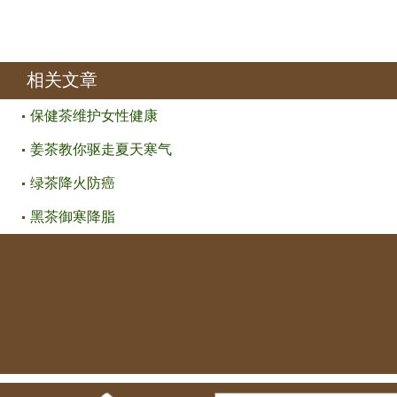
相关文章
保健茶维护女性健康
姜茶教你驱走夏天寒气
绿茶降火防癌
黑茶御寒降脂