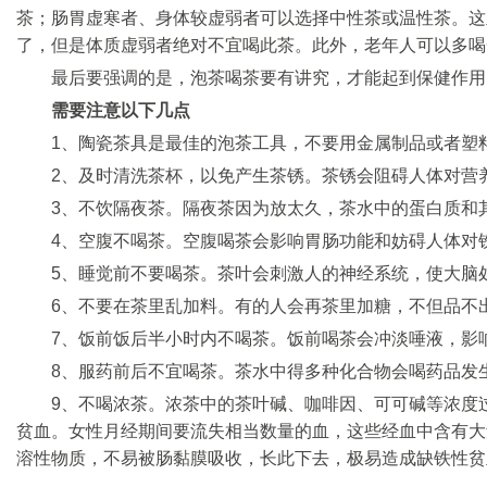
茶；肠胃虚寒者、身体较虚弱者可以选择中性茶或温性茶。这
了，但是体质虚弱者绝对不宜喝此茶。此外，老年人可以多喝
最后要强调的是，泡茶喝茶要有讲究，才能起到保健作用
需要注意以下几点
1、陶瓷茶具是最佳的泡茶工具，不要用金属制品或者塑
2、及时清洗茶杯，以免产生茶锈。茶锈会阻碍人体对营
3、不饮隔夜茶。隔夜茶因为放太久，茶水中的蛋白质和
4、空腹不喝茶。空腹喝茶会影响胃肠功能和妨碍人体对
5、睡觉前不要喝茶。茶叶会刺激人的神经系统，使大脑
6、不要在茶里乱加料。有的人会再茶里加糖，不但品不
7、饭前饭后半小时内不喝茶。饭前喝茶会冲淡唾液，影
8、服药前后不宜喝茶。茶水中得多种化合物会喝药品发
9、不喝浓茶。浓茶中的茶叶碱、咖啡因、可可碱等浓度
贫血。女性月经期间要流失相当数量的血，这些经血中含有大
溶性物质，不易被肠黏膜吸收，长此下去，极易造成缺铁性贫