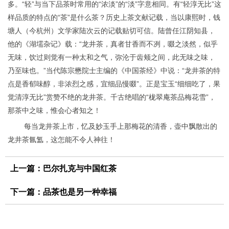
多。“轻”与当下品茶时常用的“浓淡”的“淡”字意相同。有“轻淳无比”这
样品质的特点的“茶”是什么茶？历史上茶文献记载，当以康熙时，钱
塘人（今杭州）文学家陆次云的记载贴切可信。陆曾任江阴知县，
他的《湖壖杂记》载：“龙井茶，真者甘香而不冽，啜之淡然，似乎
无味，饮过则觉有一种太和之气，弥沦于齿颊之间，此无味之味，
乃至味也。”当代陈宗懋院士主编的《中国茶经》中说：“龙井茶的特
点是香郁味醇，非浓烈之感，宜细品慢啜”。正是宝玉“细细吃了，果
觉清淳无比”赏赞不绝的龙井茶。千古绝唱的“栊翠庵茶品梅花雪”，
那茶中之味，惟会心者知之！
每当龙井茶上市，忆及妙玉手上那梅花的清香，壶中飘散出的
龙井茶氤氲，这怎能不令人神往！
上一篇：
巴尔扎克与中国红茶
下一篇：
品茶也是另一种幸福