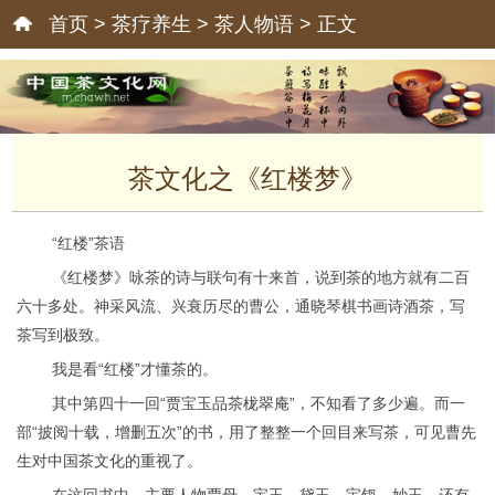
首页
>
茶疗养生
>
茶人物语
> 正文
茶文化之《红楼梦》
“红楼”茶语
《红楼梦》咏茶的诗与联句有十来首，说到茶的地方就有二百
六十多处。神采风流、兴衰历尽的曹公，通晓琴棋书画诗酒茶，写
茶写到极致。
我是看“红楼”才懂茶的。
其中第四十一回“贾宝玉品茶栊翠庵”，不知看了多少遍。而一
部“披阅十载，增删五次”的书，用了整整一个回目来写茶，可见曹先
生对中国茶文化的重视了。