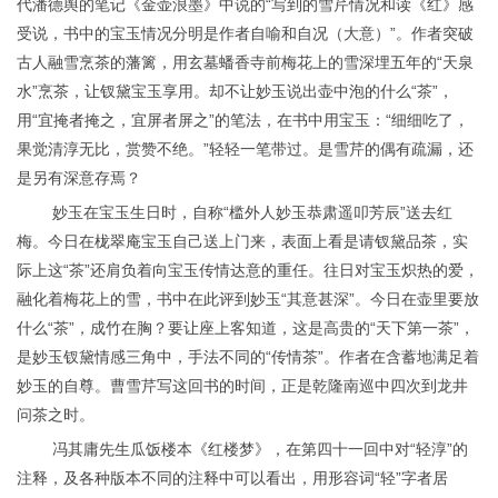
代潘德舆的笔记《金壶浪墨》中说的“写到的雪芹情况和读《红》感
受说，书中的宝玉情况分明是作者自喻和自况（大意）”。作者突破
古人融雪烹茶的藩篱，用玄墓蟠香寺前梅花上的雪深埋五年的“天泉
水”烹茶，让钗黛宝玉享用。却不让妙玉说出壶中泡的什么“茶”，
用“宜掩者掩之，宜屏者屏之”的笔法，在书中用宝玉：“细细吃了，
果觉清淳无比，赏赞不绝。”轻轻一笔带过。是雪芹的偶有疏漏，还
是另有深意存焉？
妙玉在宝玉生日时，自称“槛外人妙玉恭肃遥叩芳辰”送去红
梅。今日在栊翠庵宝玉自己送上门来，表面上看是请钗黛品茶，实
际上这“茶”还肩负着向宝玉传情达意的重任。往日对宝玉炽热的爱，
融化着梅花上的雪，书中在此评到妙玉“其意甚深”。今日在壶里要放
什么“茶”，成竹在胸？要让座上客知道，这是高贵的“天下第一茶”，
是妙玉钗黛情感三角中，手法不同的“传情茶”。作者在含蓄地满足着
妙玉的自尊。曹雪芹写这回书的时间，正是乾隆南巡中四次到龙井
问茶之时。
冯其庸先生瓜饭楼本《红楼梦》，在第四十一回中对“轻淳”的
注释，及各种版本不同的注释中可以看出，用形容词“轻”字者居