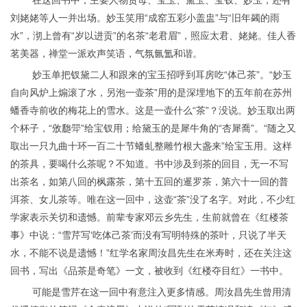
在这回书中，主要人物贾母、宝玉、黛玉、宝钗、妙玉，还有
刘姥姥等人一并出场。妙玉笑用“成窑五彩小盖盅”与“旧年蠲的雨
水”，沏上曾有“岁以进贡”的名茶“老君眉”，照应太君、姥姥。佳人香
茗美器，禅堂一派欢声笑语，气氛氤氲和谐。
妙玉单把钗黛二人和跟来的宝玉招呼到耳房吃“体己茶”。“妙玉
自向风炉上煽滚了水，另泡一壶茶”用的是深埋地下的五年前在苏州
蟠香寺前收的梅花上的雪水。这是一壶什么“茶”？没说
。妙玉取出两
个杯子，“攽瓟斝”给宝钗用；给黛玉的是犀牛角的“杏犀喬”。“随之又
取出一只九曲十环一百二十节蟠虬整雕竹根大盏来”给宝玉用。这样
的茶具，要喝什么茶呢？不知道。书中涉及到茶的回目，无一不写
出茶名，如第八回的枫露茶，第十五回的暹罗茶，第六十一回的普
洱茶、女儿茶等。唯在这一回中，这壶“茶”没了名字。对此，不少红
学家表示关切和遗憾。前辈专家邓云乡先生，生前就曾在《红楼茶
事》中说：“雪芹写‘吃体己茶’而没有写明特殊的茶叶，只说了半天
水，不能不说是遗憾！”红学名家周汝昌先生在米寿时，还在关注这
回书，写出《品茶是奇笔》一文，被收到《红楼夺目红》一书中。
可能是雪芹在这一回中有意注入更多情感。周汝昌先生曾用清