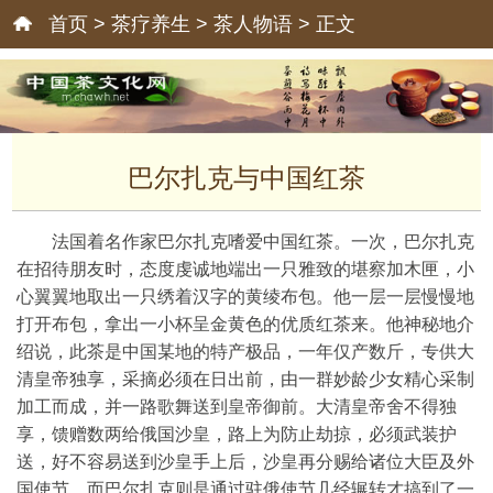
首页
>
茶疗养生
>
茶人物语
> 正文
巴尔扎克与中国红茶
法国着名作家巴尔扎克嗜爱中国红茶。一次，巴尔扎克
在招待朋友时，态度虔诚地端出一只雅致的堪察加木匣，小
心翼翼地取出一只绣着汉字的黄绫布包。他一层一层慢慢地
打开布包，拿出一小杯呈金黄色的优质红茶来。他神秘地介
绍说，此茶是中国某地的特产极品，一年仅产数斤，专供大
清皇帝独享，采摘必须在日出前，由一群妙龄少女精心采制
加工而成，并一路歌舞送到皇帝御前。大清皇帝舍不得独
享，馈赠数两给俄国沙皇，路上为防止劫掠，必须武装护
送，好不容易送到沙皇手上后，沙皇再分赐给诸位大臣及外
国使节，而巴尔扎克则是通过驻俄使节几经辗转才搞到了一