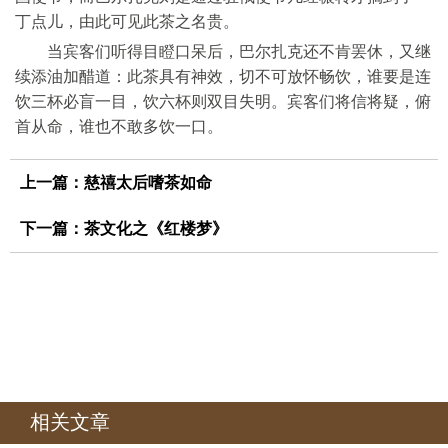
丁点儿，由此可见此茶之名贵。
当宾客们听得目瞪口呆后，巴尔扎克还不肯罢休，又继
续添油加醋道：此茶具有神效，切不可放怀畅饮，谁要是连
饮三杯必盲一目，饮六杯则双目失明。宾客们将信将疑，俯
首从命，谁也不敢多饮一口。
上一篇：
慈禧太后嗜茶如命
下一篇：
茶文化之《红楼梦》
相关文章