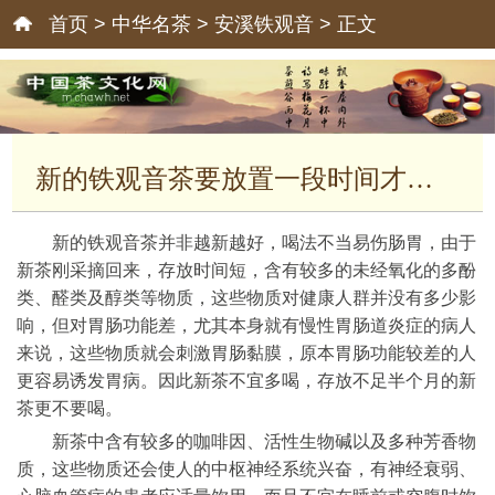
首页
>
中华名茶
>
安溪铁观音
> 正文
新的铁观音茶要放置一段时间才可以饮用
新的铁观音茶并非越新越好，喝法不当易伤肠胃，由于
新茶刚采摘回来，存放时间短，含有较多的未经氧化的多酚
类、醛类及醇类等物质，这些物质对健康人群并没有多少影
响，但对胃肠功能差，尤其本身就有慢性胃肠道炎症的病人
来说，这些物质就会刺激胃肠黏膜，原本胃肠功能较差的人
更容易诱发胃病。因此新茶不宜多喝，存放不足半个月的新
茶更不要喝。
新茶中含有较多的咖啡因、活性生物碱以及多种芳香物
质，这些物质还会使人的中枢神经系统兴奋，有神经衰弱、