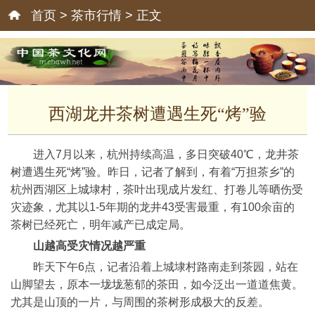
首页
>
茶市行情
> 正文
西湖龙井茶树遭遇生死“烤”验
进入7月以来，杭州持续高温，多日突破40℃，龙井茶
树遭遇生死“烤”验。昨日，记者了解到，有着“万担茶乡”的
杭州西湖区上城埭村，茶叶出现成片发红、打卷儿等晒伤受
灾迹象，尤其以1-5年期的龙井43受害最重，有100余亩的
茶树已经死亡，明年减产已成定局。
山越高
受灾情况越严重
昨天下午6点，记者沿着上城埭村路南走到茶园，站在
山脚望去，原本一垅垅葱郁的茶田，如今泛出一道道焦黄。
尤其是山顶的一片，与周围的茶树形成极大的反差。