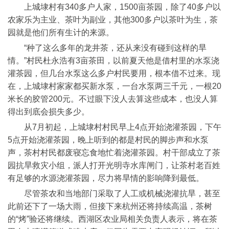
上城埭村有340多户人家，1500亩茶园，除了40多户以
农家乐为主业、茶叶为副业，其他300多户以茶叶为生，茶
园就是他们所有生计的来源。
“种了这么多年的龙井茶，还从来没有碰到这样的旱
情。”村民杜永浩有3亩茶田，以前夏天他是借村里的水泵浇
灌茶园，但几台水泵这么多户村民要用，根本借不过来。现
在，上城埭村家家都买新水泵，一台水泵两三千元，一根20
米长的胶管200元。不过眼下没人去算这些成本，也没人算
得出到底会损失多少。
从7月初起，上城埭村村民早上4点开始浇灌茶园，下午
5点开始浇灌茶园，晚上听到的都是村民的脚步声和水泵
声，茶村村民都废寝忘食地忙着浇灌茶园。村干部成立了茶
园抗旱救灾小组，派人打开光明寺水库闸门，让茶村老百姓
有足够的水源浇灌茶园，尽力将旱情的影响降到最低。
尽管茶农和当地部门采取了人工或机械浇灌抗旱，甚至
此前还下了一场大雨，但接下来杭州还将持续高温，茶树
的“烤”验还将继续。西湖区农业局相关负责人表示，将在茶