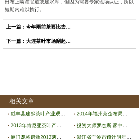
田布上喷灌管道或建水库，但因为需要专家现场认证，所以
短期内难以执行。
上一篇：
今年雨前茶要比去年贵两成
下一篇：
大连茶叶市场刮起野茶风
相关文章
咸丰县建起茶叶产业观光走廊
2014年福州茶企布局提升
2013年肯尼亚茶叶产量可能下降10
投资大师罗杰斯 雾中天为资本论
厦门即将启动2013两岸斗茶活动
浙江省宁波市预计明年春茶减产10