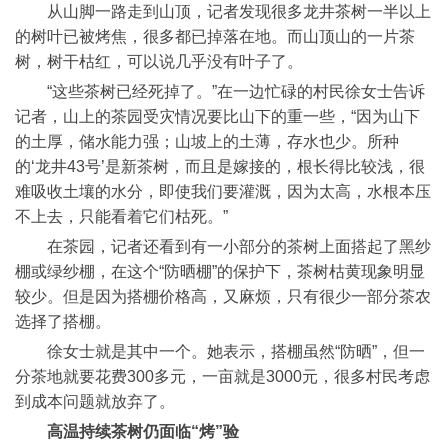
从山脚一路走到山顶，记者发现很多龙井茶树一半以上
的树叶已被烤焦，很多都已掉落在地。而山顶山的一片茶
树，树干枯红，可以说几乎没有叶子了。
“这些茶树已经死掉了。”在一边忙碌的村民徐女士告诉
记者，山上的茶园受灾情况要比山下的重一些，“因为山下
的土厚，储水能力强；山坡上的土薄，存水也少。所种
的‘龙井43号’是新茶树，而且是嫁接的，根长得比较浅，很
难吸收土壤的水分，即使我们要灌溉，因为太高，水根本压
不上去，只能看着它们枯死。”
在茶园，记者还看到有一小部分的茶树上面搭起了黑纱
棚或绿纱棚，在这个“防晒棚”的保护下，茶树枯黄现象明显
较少。但是因为搭棚价格高，又麻烦，只有很少一部分茶农
选择了搭棚。
徐女士就是其中一个。她表示，搭棚虽然“防晒”，但一
分茶地就要花费300多元，一亩就是3000元，很多村民考虑
到成本问题就放弃了。
高温持续茶树仍面临“烤”验