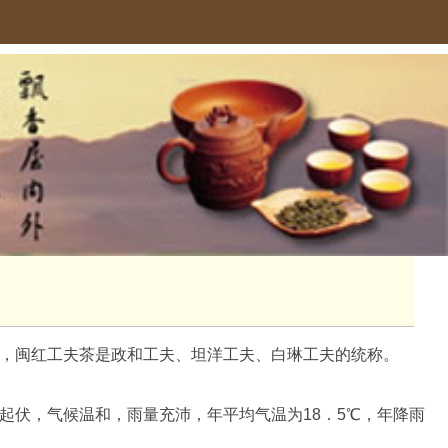
，闽红工夫茶是政和工夫、坦洋工夫、白琳工夫的统称。
起伏，气候温和，雨量充沛，年平均气温为18．5℃，年降雨