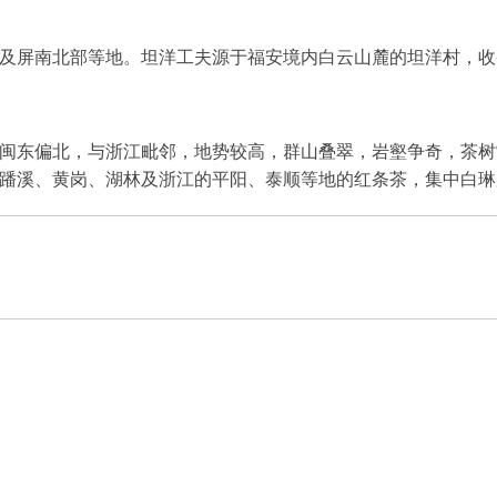
及屏南北部等地。坦洋工夫源于福安境内白云山麓的坦洋村，收
闽东偏北，与浙江毗邻，地势较高，群山叠翠，岩壑争奇，茶树常
蹯溪、黄岗、湖林及浙江的平阳、泰顺等地的红条茶，集中白琳