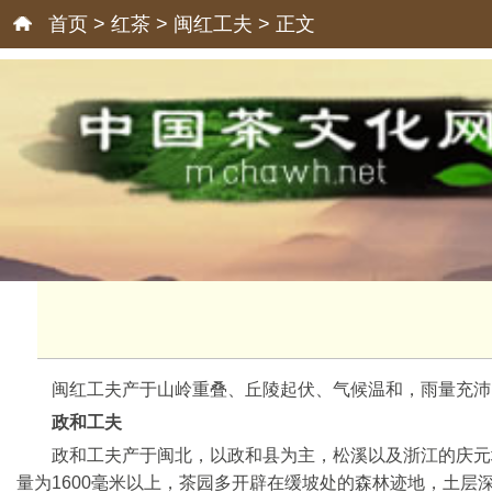
首页
>
红茶
>
闽红工夫
> 正文
闽红工夫产于山岭重叠、丘陵起伏、气候温和，雨量充沛
政和工夫
政和工夫产于闽北，以政和县为主，松溪以及浙江的庆元
量为1600毫米以上，茶园多开辟在缓坡处的森林迹地，土层