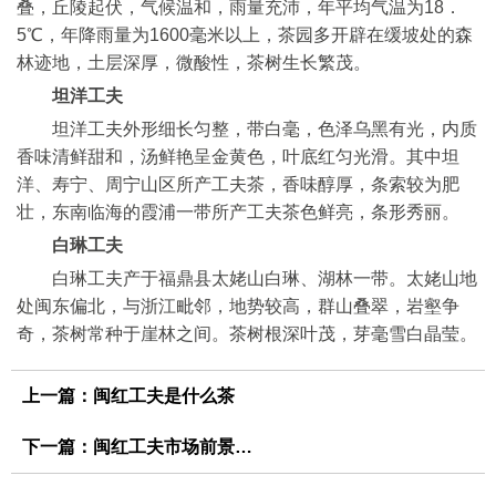
叠，丘陵起伏，气候温和，雨量充沛，年平均气温为18．
5℃，年降雨量为1600毫米以上，茶园多开辟在缓坡处的森
林迹地，土层深厚，微酸性，茶树生长繁茂。
坦洋工夫
坦洋工夫外形细长匀整，带白毫，色泽乌黑有光，内质
香味清鲜甜和，汤鲜艳呈金黄色，叶底红匀光滑。其中坦
洋、寿宁、周宁山区所产工夫茶，香味醇厚，条索较为肥
壮，东南临海的霞浦一带所产工夫茶色鲜亮，条形秀丽。
白琳工夫
白琳工夫产于福鼎县太姥山白琳、湖林一带。太姥山地
处闽东偏北，与浙江毗邻，地势较高，群山叠翠，岩壑争
奇，茶树常种于崖林之间。茶树根深叶茂，芽毫雪白晶莹。
上一篇：
闽红工夫是什么茶
下一篇：
闽红工夫市场前景不同