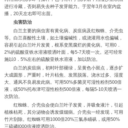
进行冷藏，否则易失去种子发芽能力。于翌年3月在室内盆
播，20天左右即可出苗。
虫害防治
白兰主要的病虫害有黄化病、炭疽病及红蜘蛛、介壳虫
等。白兰喜酸性土壤，如土壤偏碱性，或浇灌用水也偏碱，
容易引起白兰叶片发黄，根系变黑腐烂的黄化病。可用0．
2%的硫酸亚铁水溶液喷洒叶面，每5-7天喷一次。还可经常
施以0．5%左右的硫酸亚铁水溶液，加以防治。
白兰的炭疽病，初时叶部褪绿，呈黄色小斑点，逐步扩
大成圆形，严重时，叶片枯焦、发黑脱落。浇水过多、湿度
大、通风不良易发此病。可用50%多菌灵可湿性粉剂500倍
液，或50%托布津可湿性粉剂500倍液，每隔5-10天喷洒一
次防治。
红蜘蛛、介壳虫会使白兰叶子发黄，并吸食液汁，引起
植株枯死，其分泌物会诱发煤烟病。介壳虫一经发现，可用
竹片刮除。红蜘蛛可用1000倍20%三氯杀瞄矾，或用50%
三硫磷l000倍液喷洒防治。