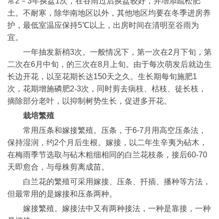
常2－3年换盆1次，在谷雨过后换盆较好，并增添疏松肥
土。不耐寒，除华南地区以外，其他地区均要在冬季进房养
护，最低室温应保持5℃以上，出房时间在清明至谷雨为
宜。
一年抽发新梢3次。一般情况下，第一次在2月下旬，第
二次在6月中旬，的三次在8月上旬。由于每次萌发后就边生
长边开花，以至花期长达150天之久。生长期每旬施肥1
次，花期增施磷肥2-3次，同时剪去病枝、枯枝、徒长枝，
摘除部分老叶，以抑制树势生长，促进多开花。
栽培繁殖
常用压条和嫁接繁殖。压条，于6-7月用高空压条法，
保持湿润，约2个月后生根。嫁接，以二年生辛夷为砧木，
在梅雨季节选取与砧木粗细相同的白兰花枝条，接后60-70
天即愈合，与母株剪离成苗。
白兰花的繁殖可采用嫁接、压条、扦插、播种等方法，
但最常用的是嫁接和压条两种。
嫁接繁殖。嫁接法中又有两种接法，一种是靠接，一种