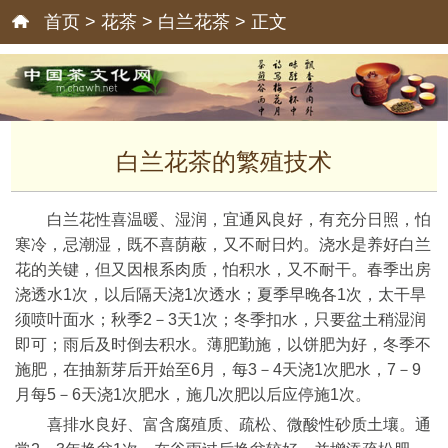
首页
>
花茶
>
白兰花茶
> 正文
白兰花茶的繁殖技术
白兰花性喜温暖、湿润，宜通风良好，有充分日照，怕
寒冷，忌潮湿，既不喜荫蔽，又不耐日灼。浇水是养好白兰
花的关键，但又因根系肉质，怕积水，又不耐干。春季出房
浇透水1次，以后隔天浇1次透水；夏季早晚各1次，太干旱
须喷叶面水；秋季2－3天1次；冬季扣水，只要盆土稍湿润
即可；雨后及时倒去积水。薄肥勤施，以饼肥为好，冬季不
施肥，在抽新芽后开始至6月，每3－4天浇1次肥水，7－9
月每5－6天浇1次肥水，施几次肥以后应停施1次。
喜排水良好、富含腐殖质、疏松、微酸性砂质土壤。通