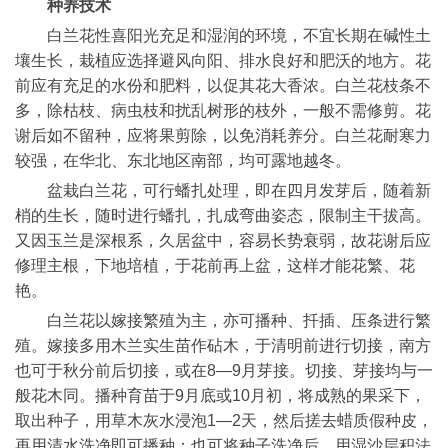
种养技术
白兰花性喜阳光充足和湿润的环境，不宜长期在碱性土
壤生长，栽植应选择避风向阳、排水良好和肥沃的地方。花
前应有充足的水份和肥料，以促其花大香浓。白兰花枝条不
多，除枯枝、病虫枝和扰乱树形的枝外，一般不需修剪。花
谢后如不留种，应将果剪除，以免消耗养分。白兰花耐寒力
较强，在华北、东北地区南部，均可露地越冬。
盆栽白兰花，可行蟠扎处理，即在四月发芽后，随着新
梢的生长，随时进行蟠扎，扎成弯曲姿态，限制主干拔高。
又因玉兰是深根系，久居盆中，容易长势衰弱，故花谢后应
修理主根，下地培植，于花前再上盆，这样才能花繁、花
艳。
白兰花以嫁接繁殖为主，亦可播种、扦插、压条进行繁
殖。嫁接多用木兰实生苗作砧木，于清明前进行切接，南方
也可于秋分前后切接，或在8—9月芽接。切接、芽接均与一
般花木同。播种育苗于9月底或10月初，将成熟的果采下，
取出种子，用草木灰水浸泡1—2天，然后搓去蜡质假种皮，
再用清水洗净即可播种；也可将种子洗净后，用湿沙层积法