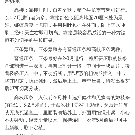
是切接。
靠接：靠接时间，自春至秋，整个生长季节皆可进行。
以4-7月进行者为多。靠接部位以距离地面70厘米处为最
好。绑缚后裹上泥团，并用树叶包扎在外面，防止雨水冲
刷，经60天左右即可切离。靠接是较容易成活的一种方法，
但不如切接的生长旺盛。
压条繁殖。压条繁殖亦有普通压条和高校压条两种。
普通压条：压条最好在2-3月进行，将所要压取的枝条
基部割进一半深度，再向上割开一段，中间卡一块瓦片，接
着轻轻压入土中，不使折断，用“U”形的粗铁丝插入土中，
将其固定，防止翘起，然后堆上土。春季压条，待发出根芽
后即可切离分栽。
高枝压条：入伏前在母株上选择健壮和无病害的嫩枝条
(直径1．5-2厘米的)，于盆岔处下部切开裂缝，然后用竹筒
或无底瓦罐套上，里面装满培养土，外面用细绳扎紧，小心
不去碰动，经常少量喷水，保持湿润，次年5月前后即可生
出新根，取下定植。