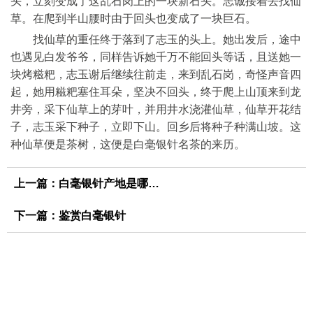
头，立刻变成了这乱石岗上的一块新石头。志诚接着去找仙
草。在爬到半山腰时由于回头也变成了一块巨石。
找仙草的重任终于落到了志玉的头上。她出发后，途中
也遇见白发爷爷，同样告诉她千万不能回头等话，且送她一
块烤糍粑，志玉谢后继续往前走，来到乱石岗，奇怪声音四
起，她用糍粑塞住耳朵，坚决不回头，终于爬上山顶来到龙
井旁，采下仙草上的芽叶，并用井水浇灌仙草，仙草开花结
子，志玉采下种子，立即下山。回乡后将种子种满山坡。这
种仙草便是茶树，这便是白毫银针名茶的来历。
上一篇：
白毫银针产地是哪儿？
下一篇：
鉴赏白毫银针