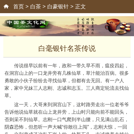
首页
>
白茶
>
白豪银针
> 正文
白毫银针名茶传说
传说很早以前有一年，政和一带久旱不雨，瘟疫四起，
在洞宫山上的一口龙井旁有几株仙草，草汁能治百病。很多
勇敢的小伙子纷纷去寻找仙草，但都有去无回。有一户人
家，家中兄妹三人志刚、志诚和志玉。三人商定轮流去找仙
草。
这一天，大哥来到洞宫山下，这时路旁走出一位老爷爷
告诉他说仙草就在山上龙井旁，上山时只能向前不能回头，
否则采不到仙草。志刚一口气爬到半山腰，只见满山乱石，
阴森恐怖，但忽听一声大喊“你敢往上闯”，志刚大惊，一回