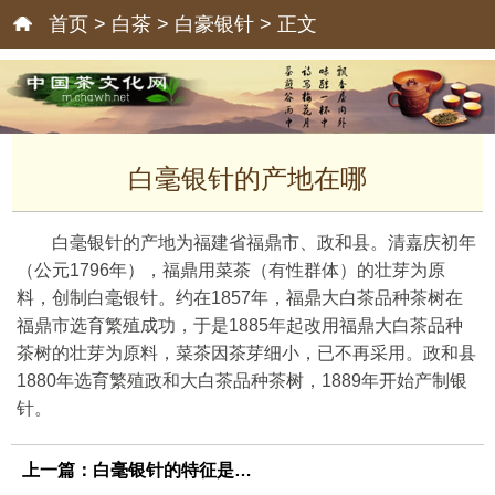
首页
>
白茶
>
白豪银针
> 正文
白毫银针的产地在哪
白毫银针的产地为福建省福鼎市、政和县。清嘉庆初年
（公元1796年），福鼎用菜茶（有性群体）的壮芽为原
料，创制白毫银针。约在1857年，福鼎大白茶品种茶树在
福鼎市选育繁殖成功，于是1885年起改用福鼎大白茶品种
茶树的壮芽为原料，菜茶因茶芽细小，已不再采用。政和县
1880年选育繁殖政和大白茶品种茶树，1889年开始产制银
针。
上一篇：
白毫银针的特征是什么