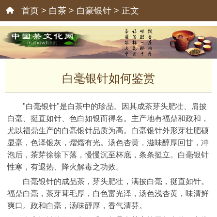
首页
>
白茶
>
白豪银针
> 正文
白毫银针如何鉴赏
"白毫银针"是白茶中的珍品。因其成茶芽头肥壮、肩披
白毫、挺直如针、色白如银而得名。主产地有福鼎和政和，
尤以福鼎生产的白毫银针品质为高。白毫银针外形芽壮肥硕
显毫，色泽银灰，熠熠有光。汤色杏黄，滋味醇厚回甘，冲
泡后，茶芽徐徐下落，慢慢沉至杯底，条条挺立。白毫银针
性寒，有退热、降火解毒之功效。
白毫银针的成品茶，芽头肥壮，满披白毫，挺直如针。
福鼎白毫，茶芽茸毛厚，白色富光泽，汤色浅杏黄，味清鲜
爽口。政和白毫，汤味醇厚，香气清芬。