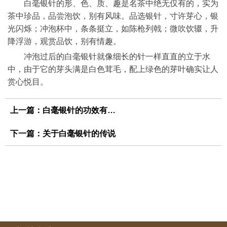
白毫银针的形、色、质、趣是名茶中绝无仅有的，实为
茶中珍品，品尝泡饮，别有风味。品选银针，寸许芽心，银
光闪烁；冲泡杯中，条条挺立，如陈枪列戟；微吹饮辍，升
降浮游，观赏品饮，别有情趣。
冲泡过后的白毫银针就像细长的针一样直直的立于水
中，由于它的芽头满是白色茸毛，配上绿色的芽叶确实让人
赏心悦目。
上一篇：
白毫银针的功效有哪些
下一篇：
关于白毫银针的传说