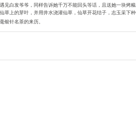
遇见白发爷爷，同样告诉她千万不能回头等话，且送她一块烤糍
仙草上的芽叶，并用井水浇灌仙草，仙草开花结子，志玉采下种
毫银针名茶的来历。