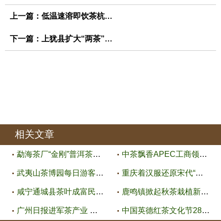
上一篇：
低温速溶即饮茶杭州诞生
下一篇：
上犹县扩大“两茶”产业发展
相关文章
勐海茶厂“金刚”普洱茶研制成功
中茶飘香APEC工商领导人峰会
武夷山茶博园每日游客达400人
重庆着汉服还原宋代“点茶”迎中
咸宁通城县茶叶成富民产业
鹿鸣镇掀起秋茶栽植新高潮 秋茶
广州日报进军茶产业 新刊今日上
中国英德红茶文化节28日启动