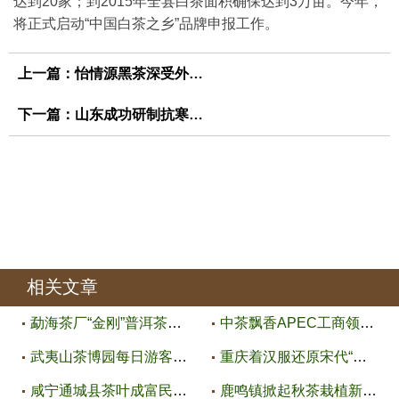
达到20家；到2015年全县白茶面积确保达到3万亩。今年，
将正式启动“中国白茶之乡”品牌申报工作。
上一篇：
怡情源黑茶深受外商青睐
下一篇：
山东成功研制抗寒茶树良种
相关文章
勐海茶厂“金刚”普洱茶研制成功
中茶飘香APEC工商领导人峰会
武夷山茶博园每日游客达400人
重庆着汉服还原宋代“点茶”迎中
咸宁通城县茶叶成富民产业
鹿鸣镇掀起秋茶栽植新高潮 秋茶