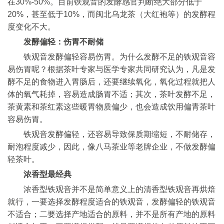
在30%-50%。目前铁观音的发酵感官判断绝大部分低于
20%，甚至低于10%，而闽北乌龙茶（大红袍等）的发酵程
度变化不大。
发酵偏轻：伤胃不耐储
铁观音发酵偏轻容易伤胃。为什么发酵不足的铁观音容
易伤胃呢？根据茶叶专家与医学专家共同研究认为，凡是发
酵不足的食物进入胃肠后，还要继续氧化，氧化过程就把人
体的氧气耗掉，容易造成肠胃不适；其次，茶叶发酵不足，
茶黄素和茶红素这些暖胃物质偏少，也会造成饮用偏青茶叶
容易伤胃。
铁观音发酵偏轻，还容易导致保质期缩短，不耐储存，
耐泡程度减少，因此，像八马茶业等老牌企业，不做发酵偏
轻茶叶。
浓香型最经典
浓香型铁观音并不是简单意义上的清香型铁观音再烘焙
就行，一要选择发酵程度适合的铁观音，发酵偏轻的铁观音
不适合；二要选择产地适合的原料，并不是所有产地的原料