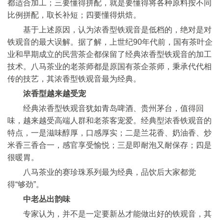
都适合加工；三要懂得拼配，就是要懂得将各种原料按不同
比例拼配，取长补短；四要懂得烘焙。
基于上述原因，认为浓香型铁观音是低档的，绝对是对
铁观音的最大误解。据了解，上世纪90年代前，国有茶叶企
业和早期成立的民营茶企都保留了经典浓香型铁观音的加工
技术。八马茶业的老茶师都是原国有茶企茶师，秉承代代相
传的技艺，其浓香型铁观音最为经典。
浓香型越来越受宠
经典浓香型铁观音犹如青岛啤酒、贵州茅台，值得回
味，越来越受高端人群和老茶客宠爱。经典型浓香铁观音的
特点，一是滋味醇厚，口感厚实；二是兰花香、奶油香、炒
米香三香合一，感官享受愉悦；三是即耐泡又耐保存；四是
很暖胃。
八马茶业的赛珍珠系列最为经典，品饮后大家都觉
得“够劲”。
中老丛出韵味
专家认为，并不是一定要新丛才能做出好的铁观音，其