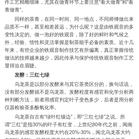
作工艺精雕细琢，尤其在做青环节上要注意“看天做青”和“看
青做青”。
同样的茶青，在同一时间、同一地点，不同师傅做出来
品质不一样，甚至相差甚远，为什么呢？这是由铁观音的多
变性决定的。做一泡好的铁观音，除了好的鲜叶和气候之
外，经验、悟性和灵活掌握是制茶能手必备的素质。近十几
年来，有些企业的铁观音制作技艺有所偏离，真正掌握传统
做法的技师越来越少，因此传承与保护传统铁观音制作工艺
显得迫在眉睫。
发酵：三红七绿
乌龙茶是以部分发酵来与其它茶类区分的，换句话说，
没有部分发酵就不是乌龙茶。发酵程度有感官和化学分析两
种判断方法，前者用感官判定叶子变色多少，后者是用分析
仪器检验茶多酚氧化率。
乌龙茶自古有“绿叶红镶边”，即“三红七绿”之说。所
谓“三红”是指30%的叶子有红变，上世纪80年代之前，闽南
乌龙茶的感官发酵程度大约在20%-30%，闽北乌龙茶大约