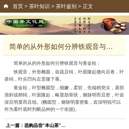
首页
>
茶叶知识
>
茶叶鉴别
> 正文
简单的从外形如何分辨铁观音与黄金桂
简单的从的外形如何分辨铁观音与黄金桂：
铁观音，外形椭圆，齿疏且钝，叶面隆起微向后卷，叶
基钝，叶尖凹向左歪微下垂。
黄金桂，叶型椭圆型，细嫩，柔软，先端稍突尖，基部
渐斜或稍钝，叶面隆起，略显肋骨状，侧脉明而且密，叶齿
深且明显而且锐。(椭圆型，侧脉明显密集，齿深明锐可以
作为看叶底时判断品种的一个依据)。
上一篇：
选购品尝“本山茶”的方法