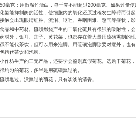
50毫克；用做腐竹漂白，每千克不能超过200毫克。如果过量
化氢能抑制酶的活性，使细胞内的氧化还原过程发生障碍而引起
接触会出现眼睛红肿、流泪、呕吐、吞咽困难、憋气等症状，影
食品和中药材。硫磺燃烧产生的二氧化硫具有很强的吸附性，会
药材外，银耳、莲子、黄花菜，也都存在着大量用硫磺熏制的现
虽不能代茶饮，但可以用来泡脚。用硫磺泡脚除要对症外，也有
包括代茶饮和泡脚。
小作坊生产的三无产品，还要学会鉴别真假菊花。选购干菊花，
很均匀的菊花，多半是用硫磺熏过的。
硫磺熏过。没熏过的菊花，只有淡淡的清香。