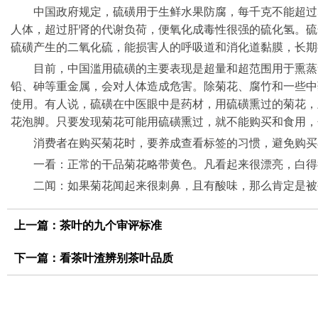
中国政府规定，硫磺用于生鲜水果防腐，每千克不能超过
人体，超过肝肾的代谢负荷，便氧化成毒性很强的硫化氢。硫
硫磺产生的二氧化硫，能损害人的呼吸道和消化道黏膜，长期
目前，中国滥用硫磺的主要表现是超量和超范围用于熏蒸
铅、砷等重金属，会对人体造成危害。除菊花、腐竹和一些中
使用。有人说，硫磺在中医眼中是药材，用硫磺熏过的菊花，
花泡脚。只要发现菊花可能用硫磺熏过，就不能购买和食用，
消费者在购买菊花时，要养成查看标签的习惯，避免购买
一看：正常的干品菊花略带黄色。凡看起来很漂亮，白得
二闻：如果菊花闻起来很刺鼻，且有酸味，那么肯定是被
上一篇：
茶叶的九个审评标准
下一篇：
看茶叶渣辨别茶叶品质