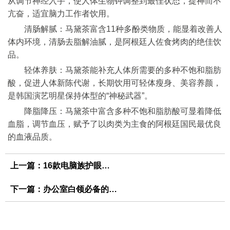
从调节神经入手，使人体生物钟调整到最佳状态，提神而不
亢奋，适宜脑力工作者饮用。
清肠解腻：马黛茶富含11种多酚类物质，能显着改善人
体内环境，清肠去脂解油腻，是阿根廷人佐食烤肉的绝佳饮
品。
轻体养肤：马黛茶能补充人体所需要的多种不饱和脂肪
酸，促进人体新陈代谢，长期饮用可轻体瘦身、美容养颜，
是韩国演艺明星保持体型的“神秘武器”。
降脂降压：马黛茶中富含多种不饱和脂肪酸可显着降低
血脂，调节血压，赋予了以肉类为主食的阿根廷国民最优良
的血液品质。
上一篇：
16款电脑族护眼花茶 让你的闪闪发亮
下一篇：
办公室白领必备的西湖龙井