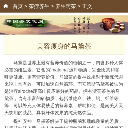
首页
>
茶疗养生
>
养生药茶
> 正文
美容瘦身的马黛茶
马黛是世界上最有营养价值的植物之一，内含多种人体
必需的维生素。它含的“mateina”这种物质，完全比茶和咖
啡更健康、更有营养价值。马黛茶的提神效果对于新陈代谢
来说非常有效，可以加速自然循环。而安第斯马黛茶被认为
是治疗siroche即高山反应最好的药品。拥有漂亮茶色的马
黛茶，含有丰富的矿物质，包括维他命、铁、钙、纤维等
等，可以补充人体易缺乏的营养素，帮助排便，是南美人天
天饮用的茶品。具有纤体效果的纯天然饮品。
提神安神：马黛茶解决了提神醒脑和睡眠质量的矛盾，