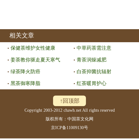
相关文章
保健茶维护女性健康
中草药茶需注意
姜茶教你驱走夏天寒气
青茶润燥减肥
绿茶降火防癌
白茶抑菌抗辐射
黑茶御寒降脂
红茶暖胃护心
↑回顶部
Copyright 2003-2012 chawh.net All rights reserved
版权所有：中国茶文化网
京ICP备11009130号