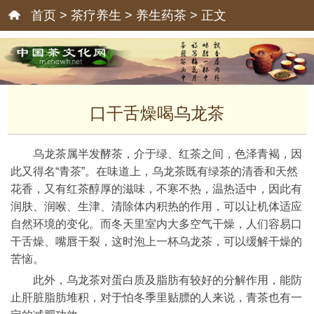
首页
>
茶疗养生
>
养生药茶
> 正文
口干舌燥喝乌龙茶
乌龙茶属半发酵茶，介于绿、红茶之间，色泽青褐，因
此又得名“青茶”。在味道上，乌龙茶既有绿茶的清香和天然
花香，又有红茶醇厚的滋味，不寒不热，温热适中，因此有
润肤、润喉、生津、清除体内积热的作用，可以让机体适应
自然环境的变化。而冬天里室内大多空气干燥，人们容易口
干舌燥、嘴唇干裂，这时泡上一杯乌龙茶，可以缓解干燥的
苦恼。
此外，乌龙茶对蛋白质及脂肪有较好的分解作用，能防
止肝脏脂肪堆积，对于怕冬季里贴膘的人来说，青茶也有一