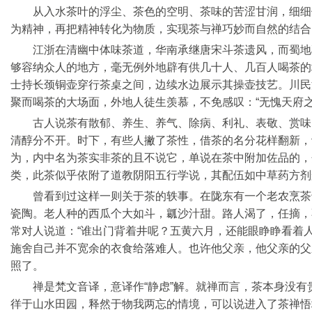
从入水茶叶的浮尘、茶色的空明、茶味的苦涩甘润，细细
为精神，再把精神转化为物质，实现茶与禅巧妙而自然的结合
江浙在清幽中体味茶道，华南承继唐宋斗茶遗风，而蜀地
够容纳众人的地方，毫无例外地辟有供几十人、几百人喝茶的
士持长颈铜壶穿行茶桌之间，边续水边展示其操壶技艺。川民
聚而喝茶的大场面，外地人徒生羡慕，不免感叹：“无愧天府之
古人说茶有散郁、养生、养气、除病、利礼、表敬、赏味
清醇分不开。时下，有些人撇了茶性，借茶的名分花样翻新，
为，内中名为茶实非茶的且不说它，单说在茶中附加佐品的，
类，此茶似乎依附了道教阴阳五行学说，其配伍如中草药方剂
曾看到过这样一则关于茶的轶事。在陇东有一个老农烹茶
瓷陶。老人种的西瓜个大如斗，瓤沙汁甜。路人渴了，任摘，
常对人说道：“谁出门背着井呢？五黄六月，还能眼睁睁看着
施舍自己并不宽余的衣食给落难人。也许他父亲，他父亲的父
照了。
禅是梵文音译，意译作“静虑”解。就禅而言，茶本身没
徉于山水田园，释然于物我两忘的情境，可以说进入了茶禅悟