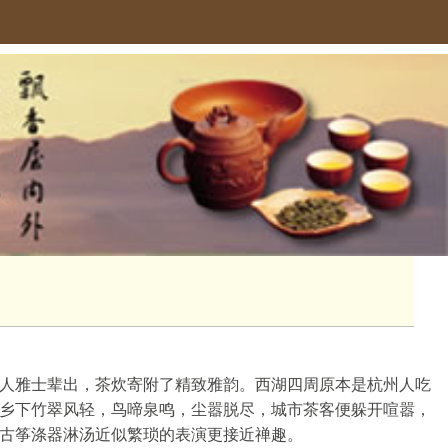
人雅士辈出，茶炊寄附了精致雅韵。西湖四周原本是杭州人吃
乡下竹翠风轻，鸟啼泉鸣，尘嚣脱尽，城市茶客便躲开喧嚣，
古筝涤器淋汤近似繁琐的表演更接近禅趣。