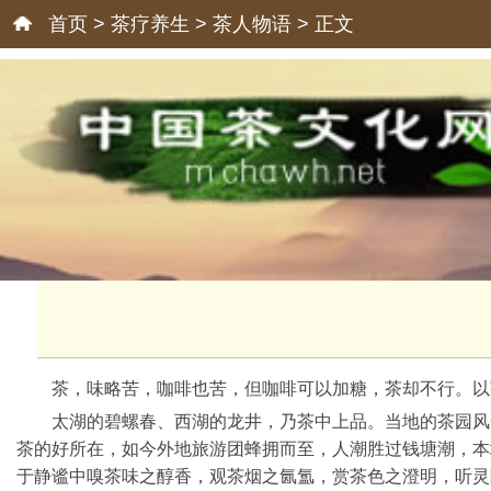
首页
>
茶疗养生
>
茶人物语
> 正文
茶，味略苦，咖啡也苦，但咖啡可以加糖，茶却不行。以
太湖的碧螺春、西湖的龙井，乃茶中上品。当地的茶园风
茶的好所在，如今外地旅游团蜂拥而至，人潮胜过钱塘潮，本
于静谧中嗅茶味之醇香，观茶烟之氤氲，赏茶色之澄明，听灵