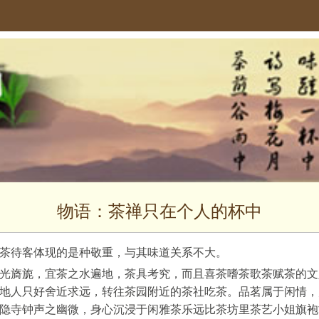
物语：茶禅只在个人的杯中
茶待客体现的是种敬重，与其味道关系不大。
光旖旎，宜茶之水遍地，茶具考究，而且喜茶嗜茶歌茶赋茶的文
地人只好舍近求远，转往茶园附近的茶社吃茶。品茗属于闲情，
隐寺钟声之幽微，身心沉浸于闲雅茶乐远比茶坊里茶艺小姐旗袍