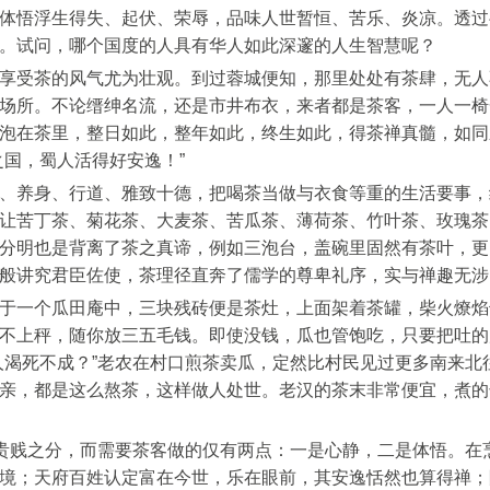
体悟浮生得失、起伏、荣辱，品味人世暂恒、苦乐、炎凉。透过
。试问，哪个国度的人具有华人如此深邃的人生智慧呢？
享受茶的风气尤为壮观。到过蓉城便知，那里处处有茶肆，无人
场所。不论缙绅名流，还是市井布衣，来者都是茶客，一人一椅
泡在茶里，整日如此，整年如此，终生如此，得茶禅真髓，如同
国，蜀人活得好安逸！”
、养身、行道、雅致十德，把喝茶当做与衣食等重的生活要事，
让苦丁茶、菊花茶、大麦茶、苦瓜茶、薄荷茶、竹叶茶、玫瑰茶
分明也是背离了茶之真谛，例如三泡台，盖碗里固然有茶叶，更
般讲究君臣佐使，茶理径直奔了儒学的尊卑礼序，实与禅趣无涉
于一个瓜田庵中，三块残砖便是茶灶，上面架着茶罐，柴火燎焰
不上秤，随你放三五毛钱。即使没钱，瓜也管饱吃，只要把吐的
人渴死不成？”老农在村口煎茶卖瓜，定然比村民见过更多南来
亲，都是这么熬茶，这样做人处世。老汉的茶末非常便宜，煮的
有贵贱之分，而需要茶客做的仅有两点：一是心静，二是体悟。
境；天府百姓认定富在今世，乐在眼前，其安逸恬然也算得禅；