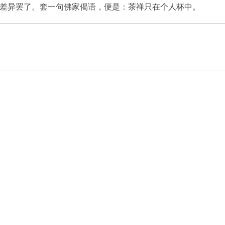
差异罢了。套一句佛家偈语，便是：茶禅只在个人杯中。