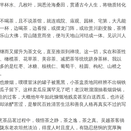
半杯水、几枚叶，洞悉沧海桑田，贯通古今人生，将物质转化
不喝茶，且不说茶馆，就连戏院、庙观、园林、宅第，大凡能
一杯，边喝茶，边看报，或摆龙门阵，或欣赏川剧变脸，茶博
乐山大佛，背山随意而坐，便与天地山河结成一体。见识川人
继而又擢升为茶文化，直至推崇到禅境。这一切，实在和茶性
、橄榄茶、花草茶、美容茶、减肥茶等统统跻身茶林。我以
多的是红枣、冰糖、核桃仁、葡萄干、桂圆、枸杞、山楂之
。
也燎烟，噗噗冒沫的罐子被熏黑，小茶盅质地同样辨不出铜铁
瓜子留下。这样卖瓜应属罕见了吧！老汉咝溜溜抽着烟袋锅，
北往的过客，大概他年年如此慷慨地贱卖甚至白送西瓜，也许还
却浓酽苦涩，是黎民百姓清苦生活和善良人格再真实不过的写
在烹茶品茗过程中，领悟茶之静，茶之逸，茶之真。吴越茶客徜
陇东老农坦然淡泊，得度人时且度人，有隐忍慈悯的宽厚胸