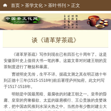
首页
>
茶学文化
>
茶叶书刊
> 正文
谈《请革芽茶疏》
《请革芽茶疏》写作到现在已有四百七十周年了。这是
安徽茶叶史上值得大书一笔的事。这篇文章对封建王朝的贡
茶制度进行了鞭挞和暴露。
曹琥明史无传，生平不详。据疏文测之其在明正德十年
到正德十三年(1515-1518年)前后署理庐州知府。此文约写
于1517-1518年。
明朝是中国最黑暗、最腐收的封建王朝之一。皇帝的昏
庸、皇室的穷奢极欲、太监的跋扈横行、王公贵族的贪婪诛
求，把中国农民推到水深火热之中。当然亦有少数封建士大