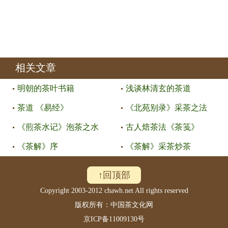
相关文章
明朝的茶叶书籍
浅谈林清玄的茶道
茶道 《易经》
《北苑别录》采茶之法
《煎茶水记》泡茶之水
古人焙茶法《茶笺》
《茶解》序
《茶解》采茶炒茶
↑回顶部
Copyright 2003-2012 chawh.net All rights reserved
版权所有：中国茶文化网
京ICP备11009130号