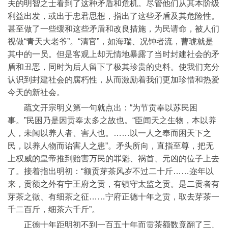
夫的明智之士看到了这种矛盾和危机。尽管他们从其本阶级
利益出发，或出于忠君思想，指出了这些矛盾及其危险性。
甚至做了一些缓和这些矛盾和改良措施，为民请命，被人们
视做“青天大老爷”。“清官”，如海瑞、况钟者流，曹琥就是
其中的一员。但是客观上却无情地暴露了当时封建社会的矛
盾和丑恶，同时为后人留下了极其珍贵的史料。使我们充分
认识到封建社会的腐朽性，从而激励着我们更加珍惜和热爱
今天的新社会。
疏文开宗明义第一句就点出：“为节贡奉以苏民困
事。”民困乃是因贡奉太多之故也。“臣闻天之生物，本以养
人，未闻以养人者、害人也。……以一人之奉而困天下之
民，以养人物而诒害人之患”。矛头所向，直指至尊，把无
上权威的皇帝推到贻害万民的罪魁、祸首、元凶的位子上去
了。接着指出明初：“额贡芽茶风岁不过二十斤……迩年以
来，贡额之外有宁王府之贡，有镇守太监之贡。是二贡者有
芽茶之徵、有细茶之征……宁府正德十年之贡，取去芽茶一
千二百斤，细茶六千斤”。
正德十年距明初不到一百五十年而贡茶额数竟翻了三、