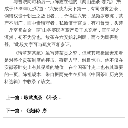
与曹琥同时稍后一点陈霆在他的《两山墨谈·卷九》(书
成于1539年)上写道：“六安茶为天下第一，有司包贡之余，
例馈权贵于朝士之故旧者……予谪宦六安，见频岁春冻，茶
产不能广，而中贵镇守者，私徽倍于宫贡，有司督责，头芽
一斤至卖白金一两”山谷窭民有鬻产卖子以充者，官司视之
漠然，初不为异也。故茶在六安始若利民，而今为民害则
甚。”此段文字可与疏文互相参证。
《请革芽茶疏》虽写芽茶贡之弊，但就其积极因素来看
是对整个贡茶制度的抨击。鞭辟入里、触目惊心。他不仅在
安徽茶叶史上有其显着的地位，在全国茶叶史上也有其重要
的一页。陈祖规木、朱自振两先生在所辑《中国茶叶历史资
料选辑》中收录了该文。
上一篇：
咏武夷茶 《斗茶歌》
下一篇：
《茶解》序