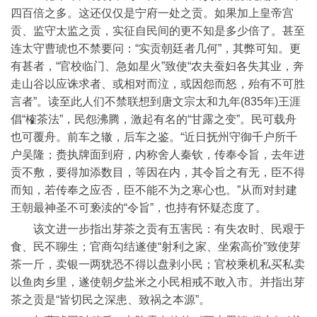
四百倍之多。这还仅仅是宁府一处之贡。如果加上皇帝宫
贡、监守太监之贡，实征自民间的更不知是多少倍了。甚至
连太守曹琥也不禁要问：“实贡朝廷者几何”，其弊可知。更
有甚者，“官校临门、急如星火”致使“农夫蚕妇各失其业，奔
走山谷以应诛求者、或相对而泣，或因怨而怒，殆有不可胜
言者”。读至此人们不禁联想到唐文宗太和九年(835年)王涯
倡“榷茶法”，民怨沸腾，激起有名的“甘露之变”。民可载舟
也可覆舟。前车之辙，后车之鉴。“近日抚州守御千户所千
户吴隆；赉执牌面到府，内称舍人秦钦，传奉令旨，去年进
贡不敷，要得加添数目，等因在内，其令旨之有无，臣不得
而知，若传奉之应否，臣不能不为之寒心也。”从而对封建
王朝最神圣不可亵渎的“令旨”，也持有怀疑态度了。
该文进一步指出芽茶之贡有五害民：有失农时、民艰于
食、民不聊生；官商勾结遂使“射利之家、坐索高价”致使芽
茶一斤，卖银一两犹恐不得以盘剥小民；官校乘机私买私卖
以鱼肉乡里，遂使朝夕盐米之小民相戒不敢入市。并指出芽
茶之贡是“皆切民之深患、致祸之本源”。