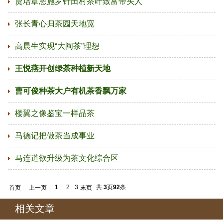
贾培章恩施罗针田村茶叶致富带头人
张长青心归茶园天地宽
高晨生实现“大闽茶”理想
王悦燕开创绿茶种植新天地
曹可俊种茶大户有机茶香飘万家
楼翼之像鉴宝一样品茶
马德记把做茶当成事业
马连道欲升级为茶文化综合区
1
2
3
共
3
页
92
条
首页
上一页
末页
相关文章