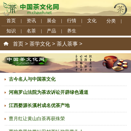
首页
|
资讯
|
展会
|
行情
|
文化
分类
|
知识
|
名茶
|
产品
|
养生
首页
>
茶学文化
>
茶人茶事
>
古今名人与中国茶文化
河南罗山法院为茶农诉讼开辟绿色通道
江西婺源长溪村成名优茶产地
曹月红让黄山白茶再获殊荣