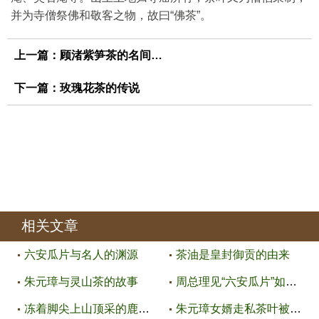
并为寺僧祭佛和敬客之物，故曰“佛茶”。
上一篇：
顾渚紫笋茶的名间传说
下一篇：
玫瑰花茶的传说
相关文章
六安瓜片与名人的渊源
茶油是皇封御贡的由来
朱元璋与灵山茶的故事
周总理见“六安瓜片”如见叶挺将
冻着脚尖上山顶采的鹿谷冻顶茶
朱元璋女婿走私茶叶被赐死