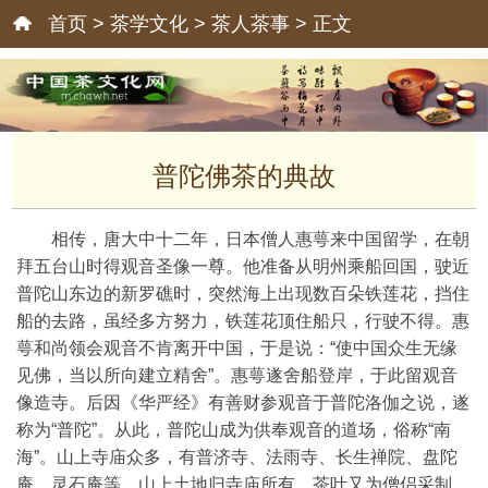
首页
>
茶学文化
>
茶人茶事
> 正文
普陀佛茶的典故
相传，唐大中十二年，日本僧人惠萼来中国留学，在朝
拜五台山时得观音圣像一尊。他准备从明州乘船回国，驶近
普陀山东边的新罗礁时，突然海上出现数百朵铁莲花，挡住
船的去路，虽经多方努力，铁莲花顶住船只，行驶不得。惠
萼和尚领会观音不肯离开中国，于是说：“使中国众生无缘
见佛，当以所向建立精舍”。惠萼遂舍船登岸，于此留观音
像造寺。后因《华严经》有善财参观音于普陀洛伽之说，遂
称为“普陀”。从此，普陀山成为供奉观音的道场，俗称“南
海”。山上寺庙众多，有普济寺、法雨寺、长生禅院、盘陀
庵、灵石庵等。山上土地归寺庙所有，茶叶又为僧侣采制，