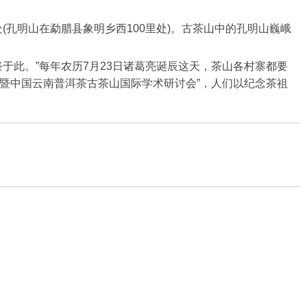
孔明山在勐腊县象明乡西100里处)。古茶山中的孔明山巍峨
于此。”每年农历7月23日诸葛亮诞辰这天，茶山各村寨都要
周年暨中国云南普洱茶古茶山国际学术研讨会”，人们以纪念茶祖