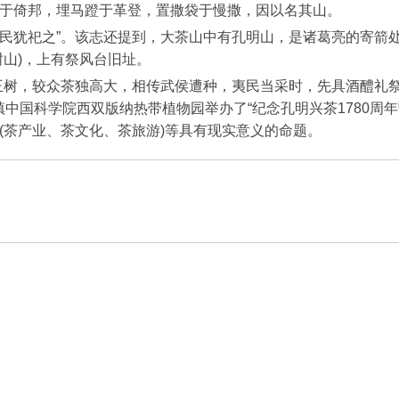
于倚邦，埋马蹬于革登，置撒袋于慢撒，因以名其山。
犹祀之”。该志还提到，大茶山中有孔明山，是诸葛亮的寄箭处(
山)，上有祭风台旧址。
王树，较众茶独高大，相传武侯遭种，夷民当采时，先具酒醴礼祭
仑镇中国科学院西双版纳热带植物园举办了“纪念孔明兴茶1780
(茶产业、茶文化、茶旅游)等具有现实意义的命题。