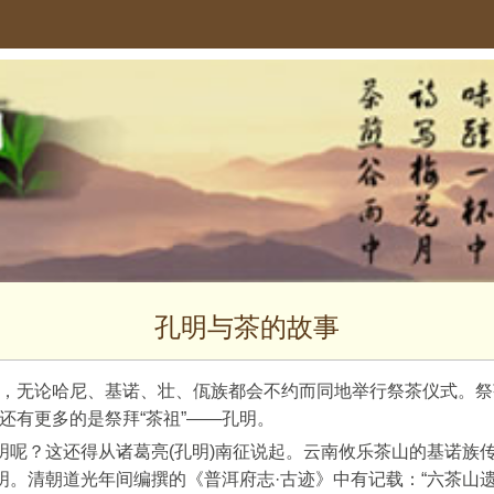
孔明与茶的故事
，无论哈尼、基诺、壮、佤族都会不约而同地举行祭茶仪式。祭
还有更多的是祭拜“茶祖”——孔明。
孔明呢？这还得从诸葛亮(孔明)南征说起。云南攸乐茶山的基诺
明。清朝道光年间编撰的《普洱府志·古迹》中有记载：“六茶山