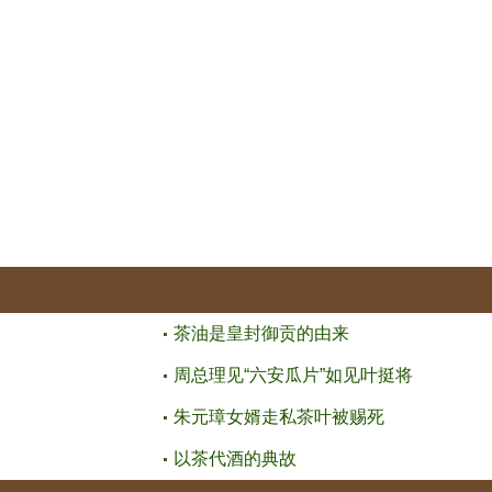
茶油是皇封御贡的由来
周总理见“六安瓜片”如见叶挺将
朱元璋女婿走私茶叶被赐死
以茶代酒的典故