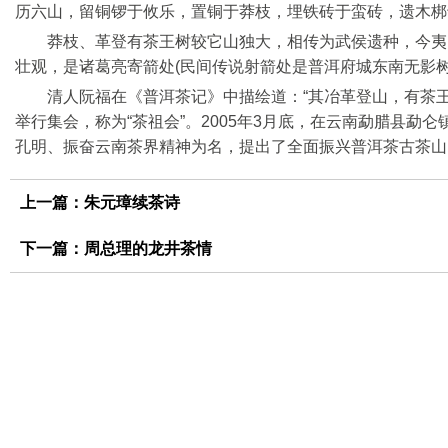
历六山，留铜锣于攸乐，置铜于莽枝，埋铁砖于蛮砖，遗木梆
莽枝、革登有茶王树较它山独大，相传为武侯遗种，今夷民
壮观，是诸葛亮寄箭处(民间传说射箭处是普洱府城东南无影树
清人阮福在《普洱茶记》中描绘道：“其冶革登山，有茶
举行集会，称为“茶祖会”。2005年3月底，在云南勐腊县勐
孔明、振奋云南茶界精神为名，提出了全面振兴普洱茶古茶山
上一篇：
朱元璋续茶诗
下一篇：
周总理的龙井茶情