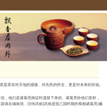
茶是茶农对天地的感激，对先民的怀念，更是对未来的祈福。
族传说，他们是诸葛亮南征时遗留下来的。诸葛亮给他们茶籽，
遗器俱在城南境，旧传武侯(武侯是指三国时期的蜀相诸葛亮)遍